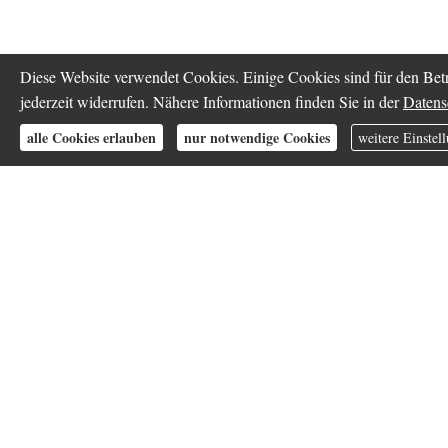
Diese Website verwendet Cookies. Einige Cookies sind für den Betr
jederzeit widerrufen. Nähere Informationen finden Sie in der
Datens
alle Cookies erlauben
nur notwendige Cookies
weitere Einstel
Privathaftpflichtversicheru
Wer anderen Schaden z
Auch ein leichtes Versehen wie z.B. e
kann Folgeschäden in Millionenhöhe 
Schadensersatzforderungen den finanzi
KI
private Haft­pflichtversicherung ist ei