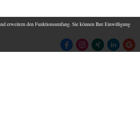
 und erweitern den Funktionsumfang. Sie können Ihre Einwilligung
Ich bin gerne für Sie da:
ne Zigarette
n die
 es nicht. Die