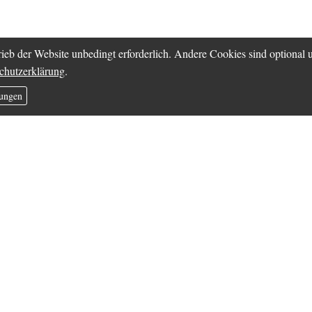
ieb der Website unbedingt erforderlich. Andere Cookies sind optional
chutzerklärung
.
lungen
ng
ufügt
in Vorfahrtsfehler beim Fahrradfahren oder eine unachtsam weggeworfe
verursachen. Insbesondere, wenn Per­sonen zu Schaden kommen, könne
ellen Ruin des Verursachers bedeuten. Eine Begrenzung nach oben gibt
n Muss für jedermann.