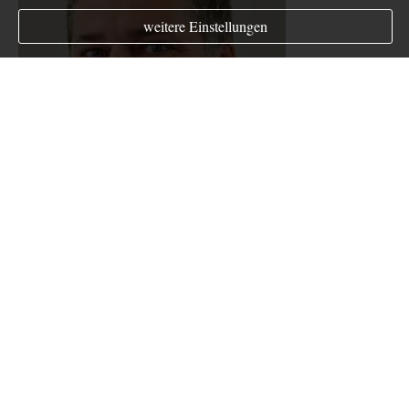
weitere Einstellungen
Jens Bornhöft
Ver­sicherungs­makler
An der Göwe 8
19412 Kuhlen-Wendorf
Tel.: 038486-20546
Fax: 038486-20039