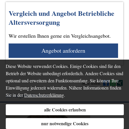
Vergleich und Angebot Betriebliche
Altersversorgung
Wir erstellen Ihnen gerne ein Vergleichsangebot.
An­ge­bot an­for­dern
Diese Website verwendet Cookies. Einige Cookies sind für den
Betrieb der Website unbedingt erforderlich. Andere Cookies sind
optional und erweitern den Funktionsumfang. Sie können Ihre
Seite teilen:
Einwilligung jederzeit widerrufen. Nähere Informationen finden
Sie in der
Datenschutzerklärung
.
Ich bin gerne für Sie da:
alle Cookies erlauben
nur notwendige Cookies