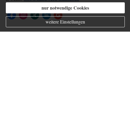
nur notwendige Cookies
weitere Einstellungen
Kundenbewertung
Kundenbewertung
5
von
5
Sternen
6
Bewertungen seit 2020
KUNDENSTIMMEN:
Dorothea Breitling
am 07.06.2021:
Top Beratung, tolle Produkte. Jetzt im Schadensfall bin
ich froh hier versichert zu sein. Das beste ist, im