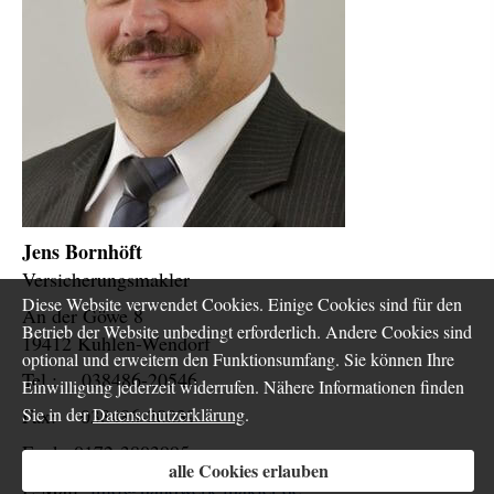
Jens Bornhöft
Ver­sicherungs­makler
Diese Website verwendet Cookies. Einige Cookies sind für den
An der Göwe 8
Betrieb der Website unbedingt erforderlich. Andere Cookies sind
19412 Kuhlen-Wendorf
optional und erweitern den Funktionsumfang. Sie können Ihre
Tel.: 038486-20546
Einwilligung jederzeit widerrufen. Nähere Informationen finden
Fax: 038486-20039
Sie in der
Datenschutzerklärung
.
Funk: 0172-3803995
alle Cookies erlauben
E-Mail:
info@handwerk-makler.de